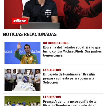
0
NOTICIAS
RELACIONADAS
seconds
of
6
NO TODO ES FUTBOL
minutes,
El drama del nadador sudafricano que
51
luchó contra Michael Phels: Sus padres
seconds
tienen cáncer
LA SELECCIÓN
Embajada de Honduras en Brasilia
prepara su fiesta para apoyar a la
Selección
LA SELECCIÓN
Prensa Argentina no se confía de la
Bicolor: 'Honduras nos puede dejar