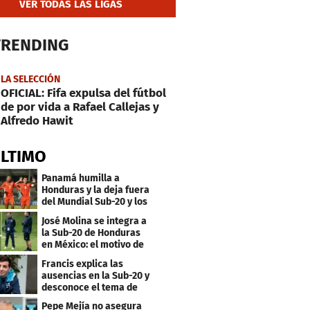
VER TODAS LAS LIGAS
TRENDING
LA SELECCIÓN
OFICIAL: Fifa expulsa del fútbol
de por vida a Rafael Callejas y
Alfredo Hawit
ÚLTIMO
Panamá humilla a
Honduras y la deja fuera
del Mundial Sub-20 y los
Juegos Olímpicos
José Molina se integra a
la Sub-20 de Honduras
en México: el motivo de
su viaje
Francis explica las
ausencias en la Sub-20 y
desconoce el tema de
los tiktokers
Pepe Mejía no asegura