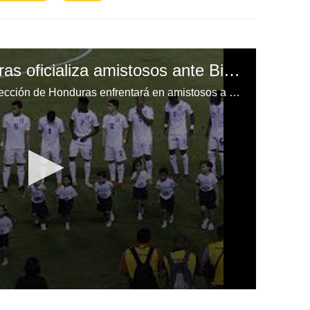
Federación de Honduras oficializa amistosos ante Bielorrusia y Grecia en marzo en Europa
La Fenafuth confirmó que la Selección de Honduras enfrentará en amistosos a Bielorrusia y Grecia el 24 y 28 de marzo en Europa.