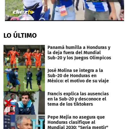
0
seconds
of
LO ÚLTIMO
18
seconds
Panamá humilla a Honduras y
la deja fuera del Mundial
Sub-20 y los Juegos Olímpicos
José Molina se integra a la
Sub-20 de Honduras en
México: el motivo de su viaje
Francis explica las ausencias
en la Sub-20 y desconoce el
tema de los tiktokers
Pepe Mejía no asegura que
Honduras clasifique al
Mundial 2030: "Sería mentir"