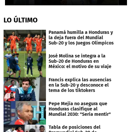
0
seconds
of
LO ÚLTIMO
1
minute,
51
Panamá humilla a Honduras y
seconds
la deja fuera del Mundial
Sub-20 y los Juegos Olímpicos
José Molina se integra a la
Sub-20 de Honduras en
México: el motivo de su viaje
Francis explica las ausencias
en la Sub-20 y desconoce el
tema de los tiktokers
Pepe Mejía no asegura que
Honduras clasifique al
Mundial 2030: "Sería mentir"
Tabla de posiciones del