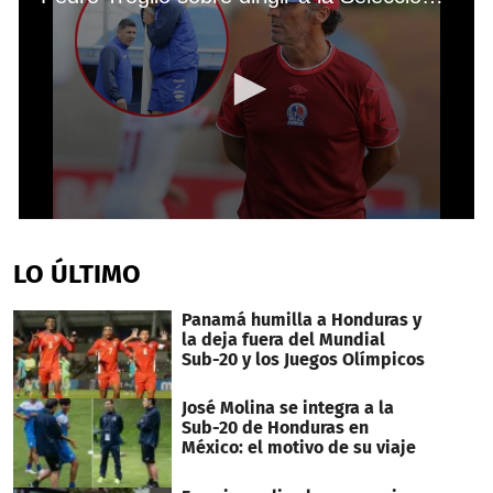
0
seconds
of
LO ÚLTIMO
1
minute,
54
Panamá humilla a Honduras y
seconds
la deja fuera del Mundial
Sub-20 y los Juegos Olímpicos
José Molina se integra a la
Sub-20 de Honduras en
México: el motivo de su viaje