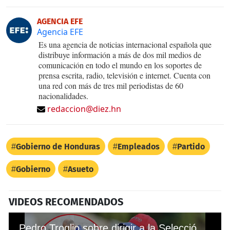
AGENCIA EFE
Agencia EFE
Es una agencia de noticias internacional española que
distribuye información a más de dos mil medios de
comunicación en todo el mundo en los soportes de
prensa escrita, radio, televisión e internet. Cuenta con
una red con más de tres mil periodistas de 60
nacionalidades.
redaccion@diez.hn
Gobierno de Honduras
Empleados
Partido
Gobierno
Asueto
VIDEOS RECOMENDADOS
Pedro Troglio sobre dirigir a la Selección de Honduras: “Como técnico del Olimpia tengo que apoyar a Coito”