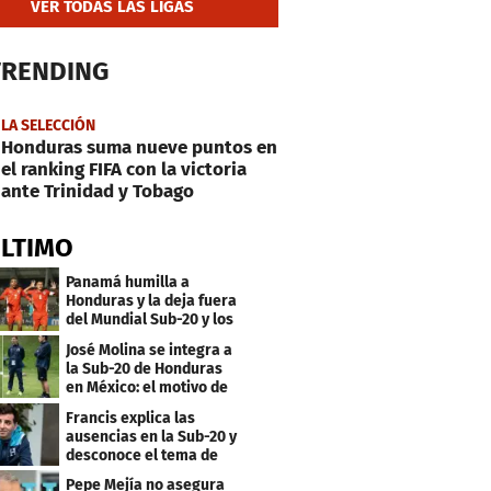
VER TODAS LAS LIGAS
TRENDING
LA SELECCIÓN
Honduras suma nueve puntos en
el ranking FIFA con la victoria
ante Trinidad y Tobago
ÚLTIMO
Panamá humilla a
Honduras y la deja fuera
del Mundial Sub-20 y los
Juegos Olímpicos
José Molina se integra a
la Sub-20 de Honduras
en México: el motivo de
su viaje
Francis explica las
ausencias en la Sub-20 y
desconoce el tema de
los tiktokers
Pepe Mejía no asegura