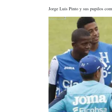
Jorge Luis Pinto y sus pupilos com
X
X
X