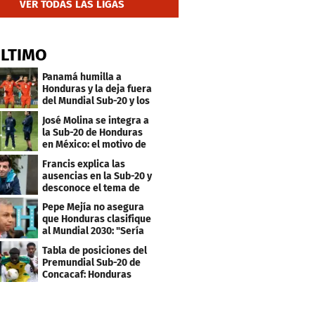
VER TODAS LAS LIGAS
ÚLTIMO
Panamá humilla a
Honduras y la deja fuera
del Mundial Sub-20 y los
Juegos Olímpicos
José Molina se integra a
la Sub-20 de Honduras
en México: el motivo de
su viaje
Francis explica las
ausencias en la Sub-20 y
desconoce el tema de
los tiktokers
Pepe Mejía no asegura
que Honduras clasifique
al Mundial 2030: "Sería
mentir"
Tabla de posiciones del
Premundial Sub-20 de
Concacaf: Honduras
necesita un milagro