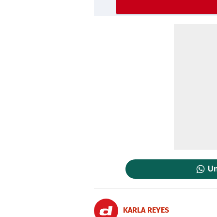
Un
KARLA REYES