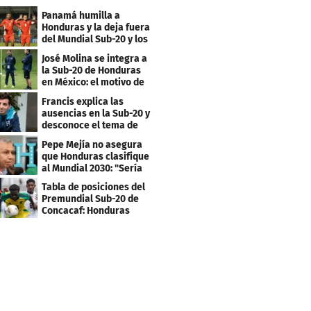
Panamá humilla a
Honduras y la deja fuera
del Mundial Sub-20 y los
Juegos Olímpicos
José Molina se integra a
la Sub-20 de Honduras
en México: el motivo de
su viaje
Francis explica las
ausencias en la Sub-20 y
desconoce el tema de
los tiktokers
Pepe Mejía no asegura
que Honduras clasifique
al Mundial 2030: "Sería
mentir"
Tabla de posiciones del
Premundial Sub-20 de
Concacaf: Honduras
necesita un milagro