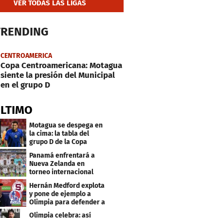
VER TODAS LAS LIGAS
TRENDING
CENTROAMERICA
Copa Centroamericana: Motagua
siente la presión del Municipal
en el grupo D
ÚLTIMO
Motagua se despega en
la cima: la tabla del
grupo D de la Copa
Centroamericana
Panamá enfrentará a
Nueva Zelanda en
torneo internacional
durante Fecha FIFA
Hernán Medford explota
y pone de ejemplo a
Olimpia para defender a
Saprissa
Olimpia celebra: así