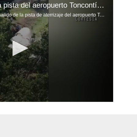
Un avión se sale de la pista del aeropuerto Toncontín en Tegucigalpa, Honduras
Un avión en Tegucigalpa se ha salido de la pista de aterrizaje del aeropuerto Toncontín en Tegucigalpa