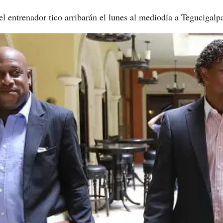
l entrenador tico arribarán el lunes al mediodía a Tegucigalp