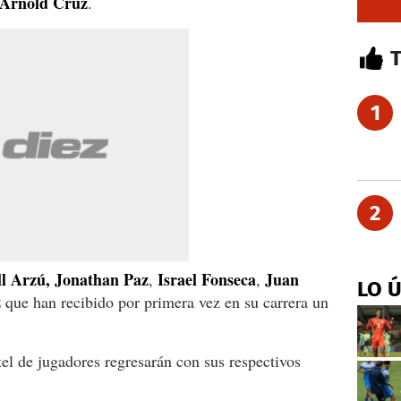
 Arnold Cruz
.
1
2
l Arzú, Jonathan Paz
Israel Fonseca
Juan
,
,
LO 
z
que han recibido por primera vez en su carrera un
tel de jugadores regresarán con sus respectivos