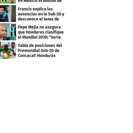
en México: el motivo de
su viaje
Francis explica las
ausencias en la Sub-20 y
desconoce el tema de
los tiktokers
Pepe Mejía no asegura
que Honduras clasifique
al Mundial 2030: "Sería
mentir"
Tabla de posiciones del
Premundial Sub-20 de
Concacaf: Honduras
necesita un milagro