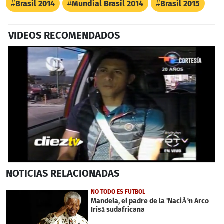
Brasil 2014
Mundial Brasil 2014
Brasil 2015
VIDEOS RECOMENDADOS
0
NOTICIAS
RELACIONADAS
seconds
of
5
NO TODO ES FUTBOL
minutes,
Mandela, el padre de la 'NaciÃ³n Arco
35
Irisâ sudafricana
seconds