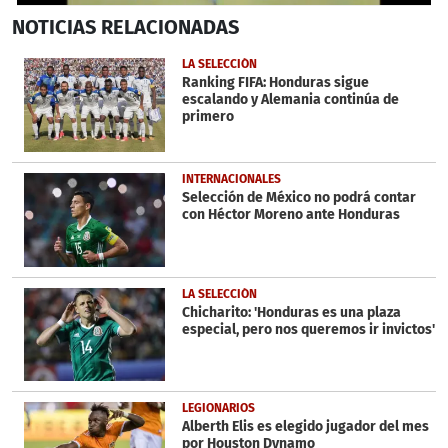
0
NOTICIAS
RELACIONADAS
seconds
of
37
LA SELECCIÓN
seconds
Ranking FIFA: Honduras sigue
escalando y Alemania continúa de
primero
INTERNACIONALES
Selección de México no podrá contar
con Héctor Moreno ante Honduras
LA SELECCIÓN
Chicharito: 'Honduras es una plaza
especial, pero nos queremos ir invictos'
LEGIONARIOS
Alberth Elis es elegido jugador del mes
por Houston Dynamo