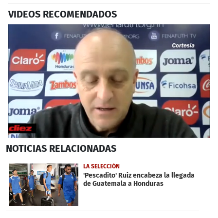
VIDEOS RECOMENDADOS
0
NOTICIAS
RELACIONADAS
seconds
of
48
LA SELECCIÓN
seconds
'Pescadito' Ruiz encabeza la llegada
de Guatemala a Honduras