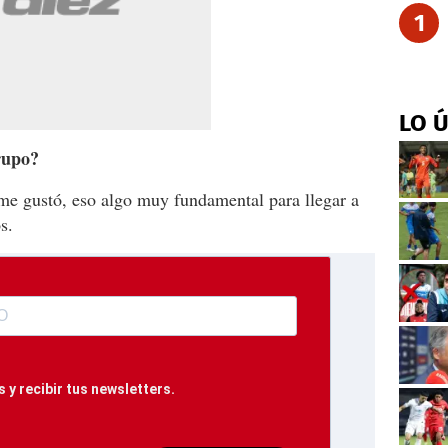
1
LO 
rupo?
 me gustó, eso algo muy fundamental para llegar a
s.
 y recibir tus newsletters.