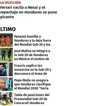
LA SELECCIÓN
Ferrari vacila a Messi y el
repechaje en Honduras se pone
picante
ÚLTIMO
Panamá humilla a
Honduras y la deja fuera
del Mundial Sub-20 y los
Juegos Olímpicos
José Molina se integra a
la Sub-20 de Honduras
en México: el motivo de
su viaje
Francis explica las
ausencias en la Sub-20 y
desconoce el tema de
los tiktokers
Pepe Mejía no asegura
que Honduras clasifique
al Mundial 2030: "Sería
mentir"
Tabla de posiciones del
Premundial Sub-20 de
Concacaf: Honduras