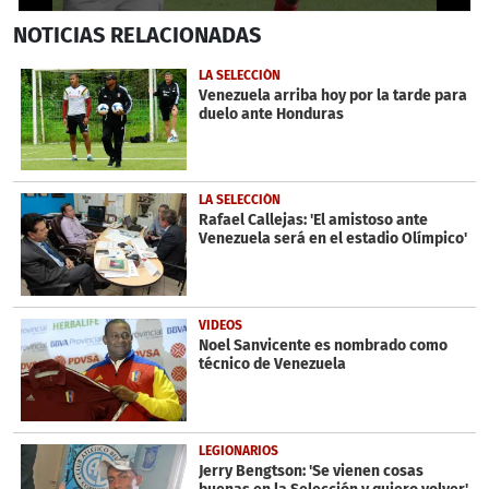
0
NOTICIAS
RELACIONADAS
seconds
of
3
LA SELECCIÓN
minutes,
Venezuela arriba hoy por la tarde para
16
duelo ante Honduras
seconds
LA SELECCIÓN
Rafael Callejas: 'El amistoso ante
Venezuela será en el estadio Olímpico'
VIDEOS
Noel Sanvicente es nombrado como
técnico de Venezuela
LEGIONARIOS
Jerry Bengtson: 'Se vienen cosas