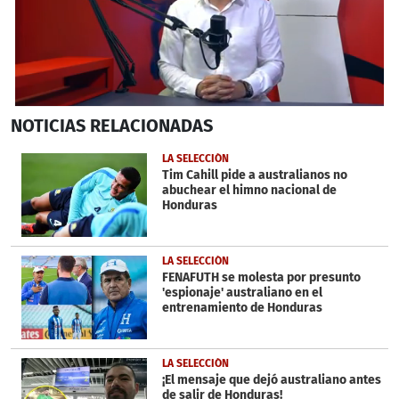
0
NOTICIAS
RELACIONADAS
seconds
of
7
LA SELECCIÓN
minutes,
Tim Cahill pide a australianos no
45
abuchear el himno nacional de
seconds
Honduras
LA SELECCIÓN
FENAFUTH se molesta por presunto
'espionaje' australiano en el
entrenamiento de Honduras
LA SELECCIÓN
¡El mensaje que dejó australiano antes
de salir de Honduras!