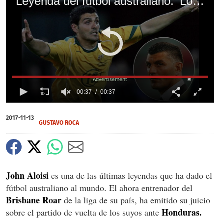
Leyenda del fútbol australiano: 'Los hondureños no están acostumbrados al viaje'
X
00:37
00:37
0
of
2017-11-13
37
GUSTAVO ROCA
seconds
John Aloisi
es una de las últimas leyendas que ha dado el
fútbol australiano al mundo. El ahora entrenador del
Brisbane Roar
de la liga de su país, ha emitido su juicio
Honduras.
sobre el partido de vuelta de los suyos ante