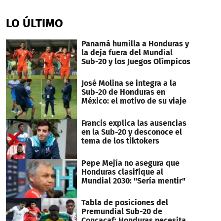
0
seconds
of
LO ÚLTIMO
45
seconds
Panamá humilla a Honduras y
la deja fuera del Mundial
Sub-20 y los Juegos Olímpicos
José Molina se integra a la
Sub-20 de Honduras en
México: el motivo de su viaje
Francis explica las ausencias
en la Sub-20 y desconoce el
tema de los tiktokers
Pepe Mejía no asegura que
Honduras clasifique al
Mundial 2030: "Sería mentir"
Tabla de posiciones del
Premundial Sub-20 de
Concacaf: Honduras necesita