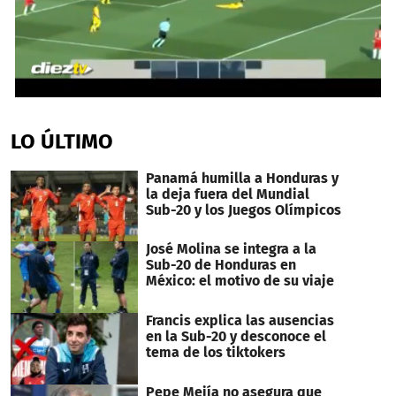
0
seconds
of
LO ÚLTIMO
45
seconds
Panamá humilla a Honduras y
la deja fuera del Mundial
Sub-20 y los Juegos Olímpicos
José Molina se integra a la
Sub-20 de Honduras en
México: el motivo de su viaje
Francis explica las ausencias
en la Sub-20 y desconoce el
tema de los tiktokers
Pepe Mejía no asegura que