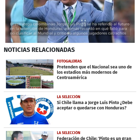
0
NOTICIAS
RELACIONADAS
seconds
of
34
FOTOGALERÍAS
seconds
Pretenden que el Nacional sea uno de
los estadios más modernos de
Centroamérica
LA SELECCIÓN
Si Chile llama a Jorge Luis Pinto ¿Debe
aceptar o quedarse con Honduras?
LA SELECCIÓN
Federación de Chile: 'Pinto es un gran