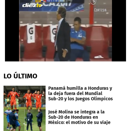
0
seconds
of
LO ÚLTIMO
1
minute,
18
Panamá humilla a Honduras y
seconds
la deja fuera del Mundial
Sub-20 y los Juegos Olímpicos
José Molina se integra a la
Sub-20 de Honduras en
México: el motivo de su viaje