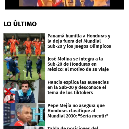
0
seconds
of
LO ÚLTIMO
3
minutes,
42
Panamá humilla a Honduras y
seconds
la deja fuera del Mundial
Sub-20 y los Juegos Olímpicos
José Molina se integra a la
Sub-20 de Honduras en
México: el motivo de su viaje
Francis explica las ausencias
en la Sub-20 y desconoce el
tema de los tiktokers
Pepe Mejía no asegura que
Honduras clasifique al
Mundial 2030: "Sería mentir"
Tabla de posiciones del