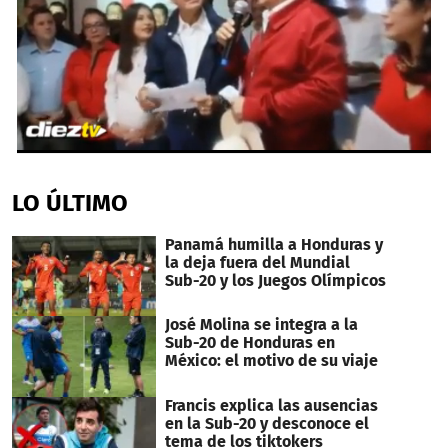
0
seconds
of
LO ÚLTIMO
59
seconds
Panamá humilla a Honduras y
la deja fuera del Mundial
Sub-20 y los Juegos Olímpicos
José Molina se integra a la
Sub-20 de Honduras en
México: el motivo de su viaje
Francis explica las ausencias
en la Sub-20 y desconoce el
tema de los tiktokers