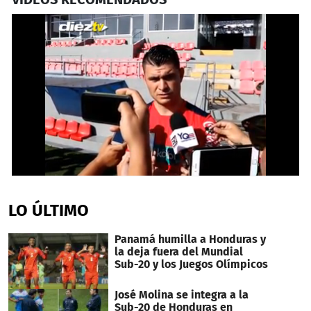
0
seconds
of
LO ÚLTIMO
2
minutes,
15
Panamá humilla a Honduras y
seconds
la deja fuera del Mundial
Sub-20 y los Juegos Olímpicos
José Molina se integra a la
Sub-20 de Honduras en