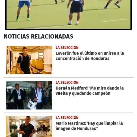
0
NOTICIAS
RELACIONADAS
seconds
of
1
LA SELECCIÓN
minute,
Leverón fue el último en unirse a la
32
concentración de Honduras
seconds
LA SELECCIÓN
Hernán Medford: 'Me miro dando la
vuelta y quedando campeón'
LA SELECCIÓN
Mario Martínez: 'Hay que limpiar la
imagen de Honduras”