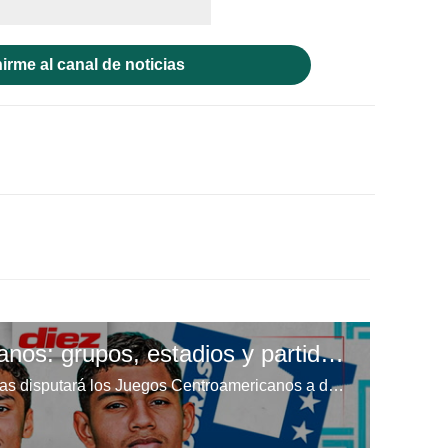
irme al canal de noticias
Juegos Centroamericanos: grupos, estadios y partidos de la Selección de Honduras
La Selección Sub-21 de Honduras disputará los Juegos Centroamericanos a desarrollarse en Guatemala. Claudia Torres nos brinda todos los detalles acerca de los estadios, grupos y rivales de la Bicolor.