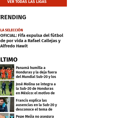
VER TODAS LAS LIGAS
TRENDING
LA SELECCIÓN
OFICIAL: Fifa expulsa del fútbol
de por vida a Rafael Callejas y
Alfredo Hawit
ÚLTIMO
Panamá humilla a
Honduras y la deja fuera
del Mundial Sub-20 y los
Juegos Olímpicos
José Molina se integra a
la Sub-20 de Honduras
en México: el motivo de
su viaje
Francis explica las
ausencias en la Sub-20 y
desconoce el tema de
los tiktokers
Pepe Mejía no asegura