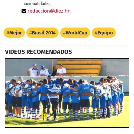
nacionalidades.
redaccion@diez.hn
Mejor
Brasil 2014
WorldCup
Equipo
VIDEOS RECOMENDADOS
0