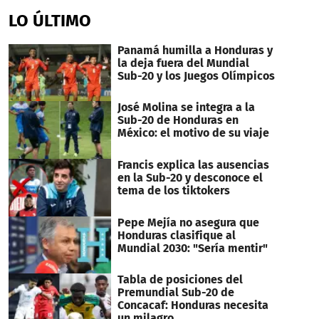
seconds
of
LO ÚLTIMO
2
minutes,
9
Panamá humilla a Honduras y
seconds
la deja fuera del Mundial
Sub-20 y los Juegos Olímpicos
José Molina se integra a la
Sub-20 de Honduras en
México: el motivo de su viaje
Francis explica las ausencias
en la Sub-20 y desconoce el
tema de los tiktokers
Pepe Mejía no asegura que
Honduras clasifique al
Mundial 2030: "Sería mentir"
Tabla de posiciones del
Premundial Sub-20 de
Concacaf: Honduras necesita
un milagro