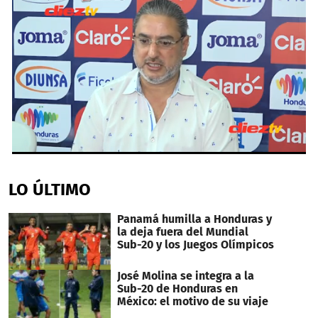
0
seconds
of
LO ÚLTIMO
2
minutes,
36
Panamá humilla a Honduras y
seconds
la deja fuera del Mundial
Sub-20 y los Juegos Olímpicos
José Molina se integra a la
Sub-20 de Honduras en
México: el motivo de su viaje