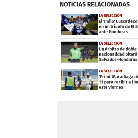
NOTICIAS
RELACIONADAS
seconds
of
29
LA SELECCIÓN
seconds
Volume
El 'Indio' Cuscatleco
0%
en un triunfo de El 
ante Honduras
LA SELECCIÓN
Un árbitro de doble
nacionalidad pitará 
Salvador-Honduras
LA SELECCIÓN
'Primi' Maradiaga d
11 para recibir a H
este viernes