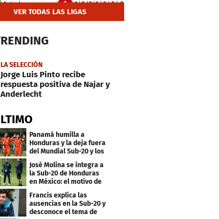
VER TODAS LAS LIGAS
TRENDING
LA SELECCIÓN
Jorge Luis Pinto recibe
respuesta positiva de Najar y
Anderlecht
ÚLTIMO
Panamá humilla a
Honduras y la deja fuera
del Mundial Sub-20 y los
Juegos Olímpicos
José Molina se integra a
la Sub-20 de Honduras
en México: el motivo de
su viaje
Francis explica las
ausencias en la Sub-20 y
desconoce el tema de