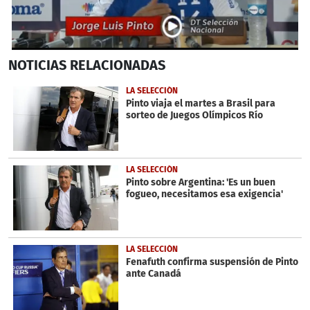
0
NOTICIAS
RELACIONADAS
seconds
of
3
LA SELECCIÓN
minutes,
Pinto viaja el martes a Brasil para
7
sorteo de Juegos Olímpicos Río
seconds
LA SELECCIÓN
Pinto sobre Argentina: 'Es un buen
fogueo, necesitamos esa exigencia'
LA SELECCIÓN
Fenafuth confirma suspensión de Pinto
ante Canadá