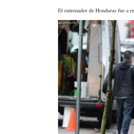
El entrenador de Honduras fue a re
X
X