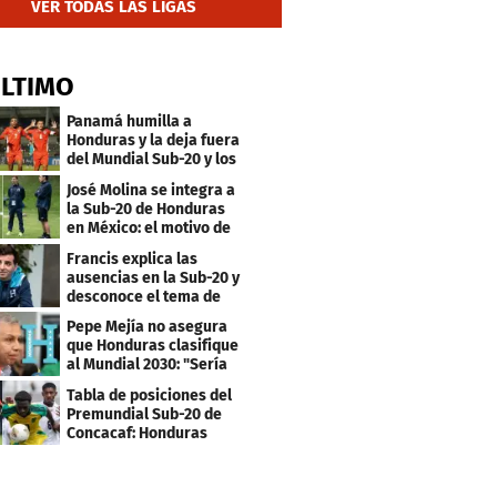
VER TODAS LAS LIGAS
ÚLTIMO
Panamá humilla a
Honduras y la deja fuera
del Mundial Sub-20 y los
Juegos Olímpicos
José Molina se integra a
la Sub-20 de Honduras
en México: el motivo de
su viaje
Francis explica las
ausencias en la Sub-20 y
desconoce el tema de
los tiktokers
Pepe Mejía no asegura
que Honduras clasifique
al Mundial 2030: "Sería
mentir"
Tabla de posiciones del
Premundial Sub-20 de
Concacaf: Honduras
necesita un milagro