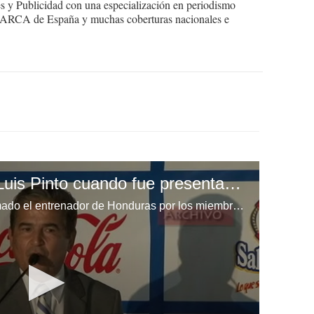
 y Publicidad con una especialización en periodismo
o MARCA de España y muchas coberturas nacionales e
El discurso de Jorge Luis Pinto cuando fue presentado como técnico de Honduras
"Es el técnico ideal", así fue llamado el entrenador de Honduras por los miembros de la Fenafuth aquel 19 de diciembre del 2014, cuando fue presentado oficialmente como técnico de la escuadra catracha.