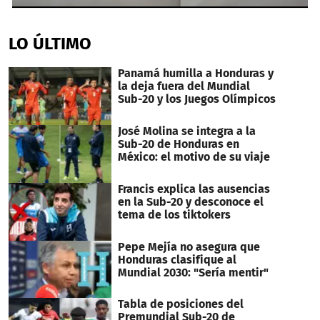
0
seconds
of
LO ÚLTIMO
5
minutes,
49
Panamá humilla a Honduras y
seconds
la deja fuera del Mundial
Sub-20 y los Juegos Olímpicos
José Molina se integra a la
Sub-20 de Honduras en
México: el motivo de su viaje
Francis explica las ausencias
en la Sub-20 y desconoce el
tema de los tiktokers
Pepe Mejía no asegura que
Honduras clasifique al
Mundial 2030: "Sería mentir"
Tabla de posiciones del
Premundial Sub-20 de