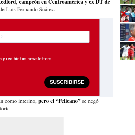
edford, campeón en Centroamérica y ex DT de
de Luis Fernando Suárez.
 y recibir tus newsletters.
SUSCRIBIRSE
pero el “Pelícano”
ían como interino,
se negó
toria.