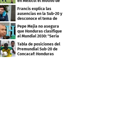
en México: el motivo de
su viaje
Francis explica las
ausencias en la Sub-20 y
desconoce el tema de
los tiktokers
Pepe Mejía no asegura
que Honduras clasifique
al Mundial 2030: "Sería
mentir"
Tabla de posiciones del
Premundial Sub-20 de
Concacaf: Honduras
necesita un milagro