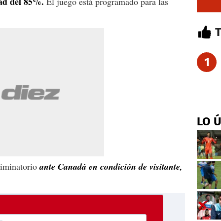
ad del 85%.
El juego está programado para las
1
LO 
liminatorio
ante Canadá en condición de visitante,