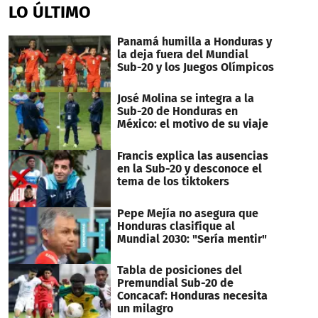
of
LO ÚLTIMO
1
minute,
32
Panamá humilla a Honduras y
seconds
la deja fuera del Mundial
Sub-20 y los Juegos Olímpicos
José Molina se integra a la
Sub-20 de Honduras en
México: el motivo de su viaje
Francis explica las ausencias
en la Sub-20 y desconoce el
tema de los tiktokers
Pepe Mejía no asegura que
Honduras clasifique al
Mundial 2030: "Sería mentir"
Tabla de posiciones del
Premundial Sub-20 de
Concacaf: Honduras necesita
un milagro