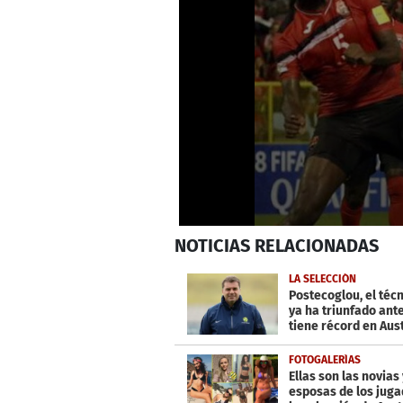
0
NOTICIAS
RELACIONADAS
seconds
of
33
LA SELECCIÓN
seconds
Volume
Postecoglou, el téc
0%
ya ha triunfado ante
tiene récord en Aus
FOTOGALERÍAS
Ellas son las novias 
esposas de los jug