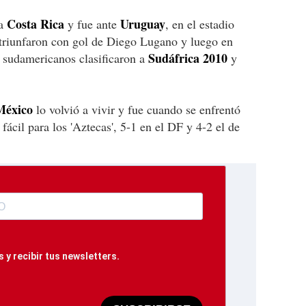
Costa Rica
Uruguay
 a
y fue ante
, en el estadio
 triunfaron con gol de Diego Lugano y luego en
Sudáfrica 2010
 sudamericanos clasificaron a
y
México
lo volvió a vivir y fue cuando se enfrentó
e fácil para los 'Aztecas', 5-1 en el DF y 4-2 el de
 y recibir tus newsletters.