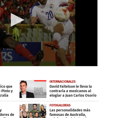
INTERNACIONALES
nico que
David Faitelson‏ le lleva la
 Pinto y
contraria a mexicanos al
tralia
elogiar a Juan Carlos Osorio
FOTOGALERÍAS
y
Las personalidades más
adores de
famosas de Australia,