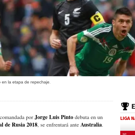
 en la etapa de repechaje.
Jorge Luis Pinto
 comandada por
debuta en un
LIGA 
l de Rusia 2018
Australia
, se enfrentará ante
.