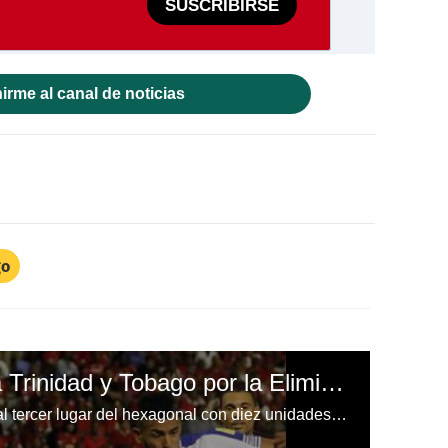
SUSCRIBIRSE
irme al canal de noticias
go
Panamá derrota 3-0 a Trinidad y Tobago por la Eliminatoria de Concacaf 2017
La selección canalera se subió al tercer lugar del hexagonal con diez unidades, ahora depende de sí misma.