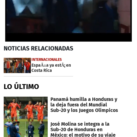
0
NOTICIAS
RELACIONADAS
seconds
of
2
INTERNACIONALES
minutes,
EspaÃ±a ya estÃ¡ en
19
Costa Rica
seconds
LO ÚLTIMO
Panamá humilla a Honduras y
la deja fuera del Mundial
Sub-20 y los Juegos Olímpicos
José Molina se integra a la
Sub-20 de Honduras en
México: el motivo de su viaje