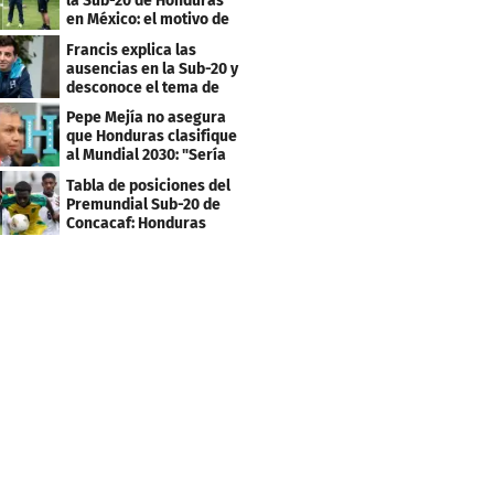
la Sub-20 de Honduras
en México: el motivo de
su viaje
Francis explica las
ausencias en la Sub-20 y
desconoce el tema de
los tiktokers
Pepe Mejía no asegura
que Honduras clasifique
al Mundial 2030: "Sería
mentir"
Tabla de posiciones del
Premundial Sub-20 de
Concacaf: Honduras
necesita un milagro