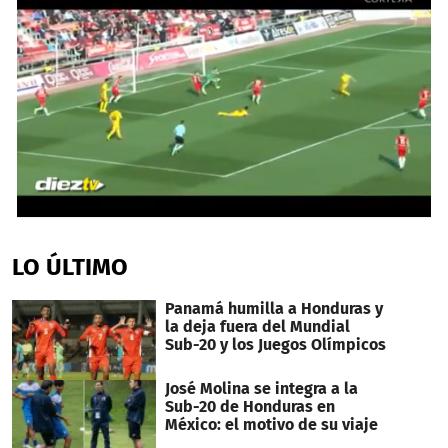
0
seconds
of
LO ÚLTIMO
45
seconds
Panamá humilla a Honduras y
la deja fuera del Mundial
Sub-20 y los Juegos Olímpicos
José Molina se integra a la
Sub-20 de Honduras en
México: el motivo de su viaje