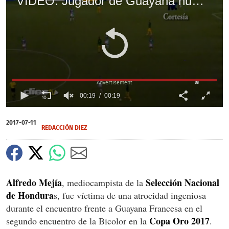
VIDEO: Jugador de Guayana humilló a Alfredo Mejía con fantástico regate
X
00:19
00:19
0
of
2017-07-11
19
REDACCIÓN DIEZ
seconds
Alfredo Mejía
Selección Nacional
, mediocampista de la
de Hondura
s, fue víctima de una atrocidad ingeniosa
durante el encuentro frente a Guayana Francesa en el
Copa Oro 2017
segundo encuentro de la Bicolor en la
.