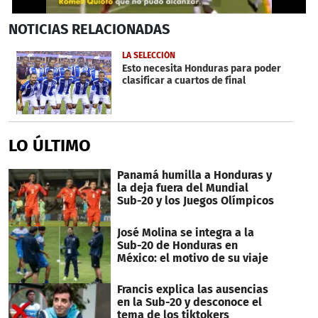
0
NOTICIAS
RELACIONADAS
seconds
of
1
LA SELECCIÓN
minute,
Esto necesita Honduras para poder
24
clasificar a cuartos de final
seconds
LO ÚLTIMO
Panamá humilla a Honduras y
la deja fuera del Mundial
Sub-20 y los Juegos Olímpicos
José Molina se integra a la
Sub-20 de Honduras en
México: el motivo de su viaje
Francis explica las ausencias
en la Sub-20 y desconoce el
tema de los tiktokers