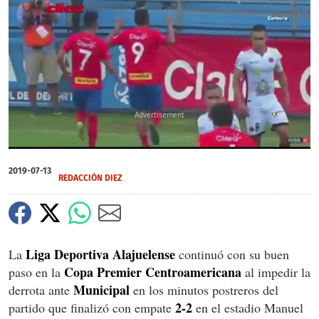
X
0
seconds
2019-07-13
of
REDACCIÓN DIEZ
58
seconds
Liga Deportiva Alajuelense
La
continuó con su buen
Copa Premier Centroamericana
paso en la
al impedir la
Municipal
derrota ante
en los minutos postreros del
2-2
partido que finalizó con empate
en el estadio Manuel