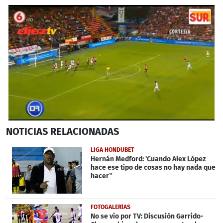
0
NOTICIAS
RELACIONADAS
seconds
of
44
LIGA HONDUBET
seconds
Hernán Medford: 'Cuando Alex López
hace ese tipo de cosas no hay nada que
hacer”
FOTOGALERÍAS
No se vio por TV: Discusión Garrido-