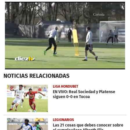
0
NOTICIAS
RELACIONADAS
seconds
of
54
LIGA HONDUBET
seconds
EN VIVO: Real Sociedad y Platense
siguen 0-0 en Tocoa
LEGIONARIOS
Las 21 cosas que debes conocer sobre