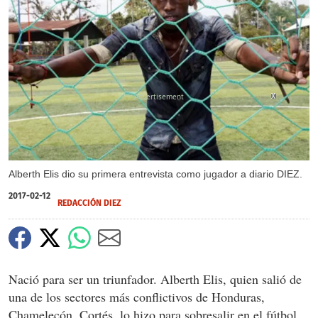
X
X
Alberth Elis dio su primera entrevista como jugador a diario DIEZ.
2017-02-12
REDACCIÓN DIEZ
Nació para ser un triunfador. Alberth Elis, quien salió de
una de los sectores más conflictivos de Honduras,
Chamelecón, Cortés, lo hizo para sobresalir en el fútbol.