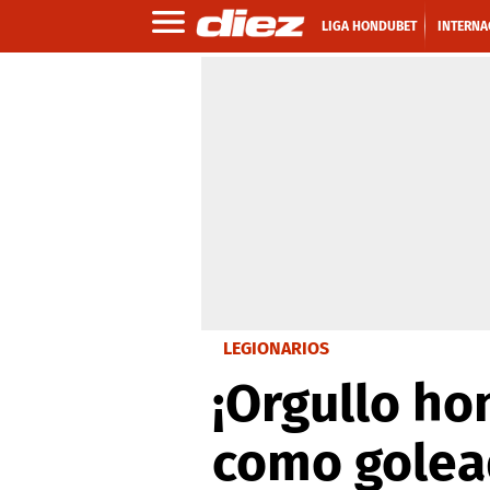
LIGA HONDUBET
INTERNA
LEGIONARIOS
¡Orgullo ho
como golead