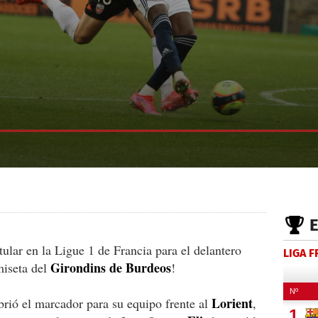
ular en la Ligue 1 de Francia para el delantero
LIGA 
Girondins de Burdeos
miseta del
!
Lorient
 abrió el marcador para su equipo frente al
,