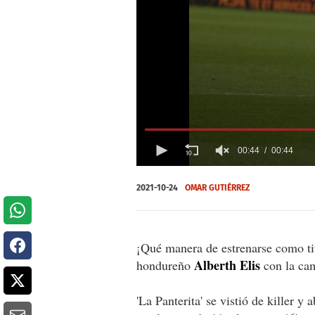
00:44
00:44
0
of
2021-10-24
OMAR GUTIÉRREZ
44
seconds
Volume
0%
¡Qué manera de estrenarse como tit
Alberth Elis
hondureño
con la ca
'La Panterita' se vistió de killer y