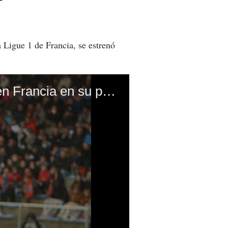
 Ligue 1 de Francia, se estrenó
¡Orgullo hondureño! Alberth Elis se estrena como goleador en Francia en su primera titularidad con Girondins