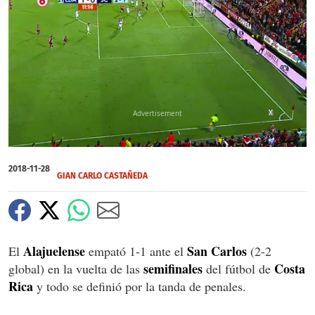
X
X
0
seconds
2018-11-28
of
GIAN CARLO CASTAÑEDA
0
seconds
Alajuelense
San Carlos
El
empató 1-1 ante el
(2-2
semifinales
Costa
global) en la vuelta de las
del fútbol de
Rica
y todo se definió por la tanda de penales.