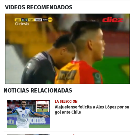
VIDEOS RECOMENDADOS
0
NOTICIAS
RELACIONADAS
seconds
of
2
LA SELECCIÓN
minutes,
Alajuelense felicita a Alex López por su
55
gol ante Chile
seconds