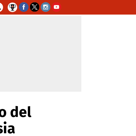
o del
sia