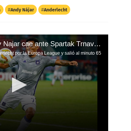
a
Andy Nájar
Anderlecht
El Anderlecht de Andy Najar cae ante Spartak Trnava por la Europa League
derlecht por la Europa League y salió al minuto 65