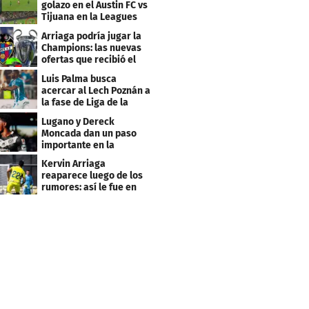
golazo en el Austin FC vs
Tijuana en la Leagues
Cup
Arriaga podría jugar la
Champions: las nuevas
ofertas que recibió el
Levante
Luis Palma busca
acercar al Lech Poznán a
la fase de Liga de la
Europa League
Lugano y Dereck
Moncada dan un paso
importante en la
Conference League
Kervin Arriaga
reaparece luego de los
rumores: así le fue en
amistoso con Levante