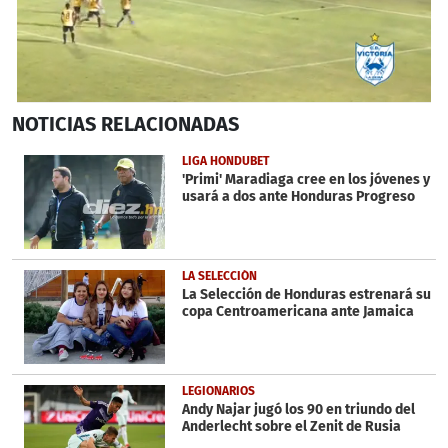
0
NOTICIAS
RELACIONADAS
seconds
of
2
LIGA HONDUBET
minutes,
'Primi' Maradiaga cree en los jóvenes y
17
usará a dos ante Honduras Progreso
seconds
LA SELECCIÓN
La Selección de Honduras estrenará su
copa Centroamericana ante Jamaica
LEGIONARIOS
Andy Najar jugó los 90 en triundo del
Anderlecht sobre el Zenit de Rusia