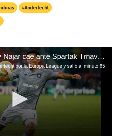
nduras
Anderlecht
s
El Anderlecht de Andy Najar cae ante Spartak Trnava por la Europa League
derlecht por la Europa League y salió al minuto 65