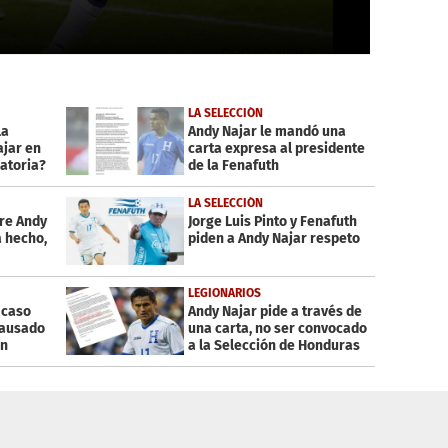
LA SELECCIÓN
la
Andy Najar le mandó una
ajar en
carta expresa al presidente
natoria?
de la Fenafuth
LA SELECCIÓN
re Andy
Jorge Luis Pinto y Fenafuth
a hecho,
piden a Andy Najar respeto
LEGIONARIOS
 caso
Andy Najar pide a través de
causado
una carta, no ser convocado
en
a la Selección de Honduras