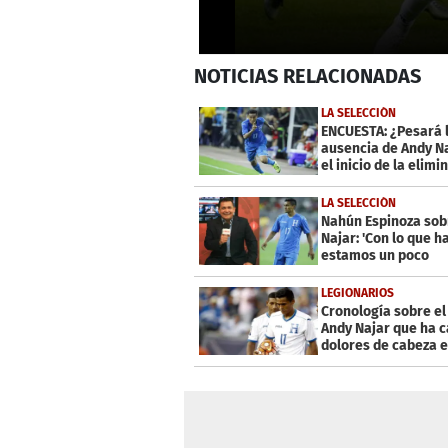
0
NOTICIAS
RELACIONADAS
seconds
of
34
LA SELECCIÓN
seconds
Volume
ENCUESTA: ¿Pesará 
0%
ausencia de Andy N
el inicio de la elimi
LA SELECCIÓN
Nahún Espinoza sob
Najar: 'Con lo que h
estamos un poco
decepcionados'
LEGIONARIOS
Cronología sobre el
Andy Najar que ha 
dolores de cabeza 
Honduras