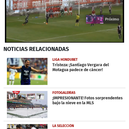
Próximo
0
NOTICIAS
RELACIONADAS
seconds
of
21
LIGA HONDUBET
seconds
Tristeza: ¡Santiago Vergara del
Motagua padece de cáncer!
FOTOGALERÍAS
¡IMPRESIONANTE! Fotos sorprendentes
bajo la nieve en la MLS
LA SELECCIÓN