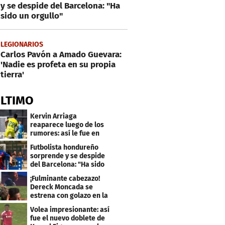
y se despide del Barcelona: "Ha
sido un orgullo"
LEGIONARIOS
Carlos Pavón a Amado Guevara:
'Nadie es profeta en su propia
tierra'
ÚLTIMO
Kervin Arriaga
reaparece luego de los
rumores: así le fue en
amistoso con Levante
Futbolista hondureño
sorprende y se despide
del Barcelona: "Ha sido
un orgullo"
¡Fulminante cabezazo!
Dereck Moncada se
estrena con golazo en la
Liga de Suiza
Volea impresionante: así
fue el nuevo doblete de