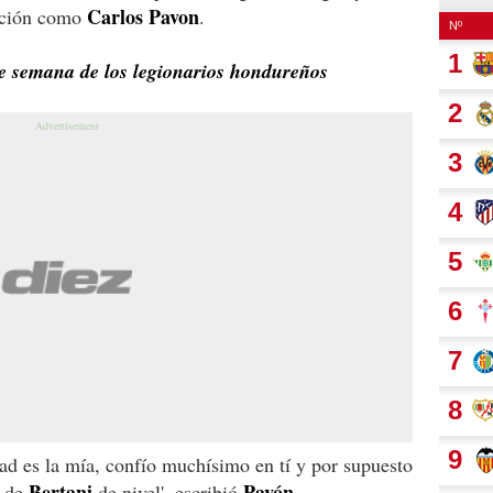
Carlos Pavon
cción como
.
de semana de los legionarios hondureños
dad es la mía, confío muchísimo en tí y por supuesto
Bertani
Pavón
a de
de nivel', escribió
.