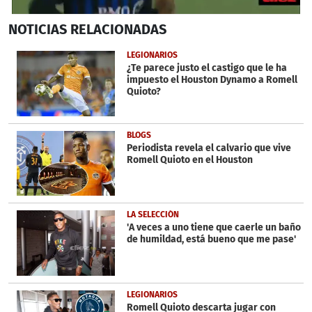
0
NOTICIAS
RELACIONADAS
seconds
of
44
LEGIONARIOS
seconds
¿Te parece justo el castigo que le ha
impuesto el Houston Dynamo a Romell
Quioto?
BLOGS
Periodista revela el calvario que vive
Romell Quioto en el Houston
LA SELECCIÓN
'A veces a uno tiene que caerle un baño
de humildad, está bueno que me pase'
LEGIONARIOS
Romell Quioto descarta jugar con