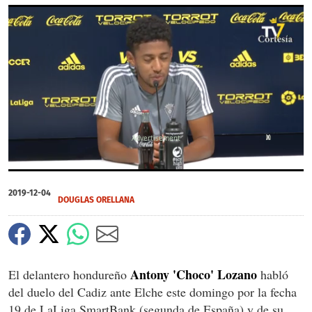
X
0
of
2019-12-04
1
DOUGLAS ORELLANA
minute,
50
seconds
Antony 'Choco' Lozano
El delantero hondureño
habló
del duelo del Cadiz ante Elche este domingo por la fecha
19 de LaLiga SmartBank (segunda de España) y de su