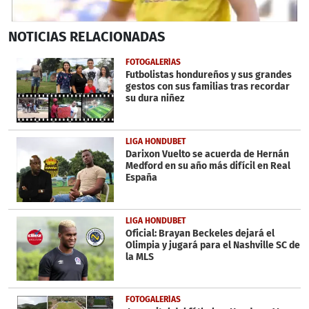
0
NOTICIAS
RELACIONADAS
seconds
of
1
FOTOGALERÍAS
minute,
Futbolistas hondureños y sus grandes
36
gestos con sus familias tras recordar
seconds
su dura niñez
LIGA HONDUBET
Darixon Vuelto se acuerda de Hernán
Medford en su año más difícil en Real
España
LIGA HONDUBET
Oficial: Brayan Beckeles dejará el
Olimpia y jugará para el Nashville SC de
la MLS
FOTOGALERÍAS